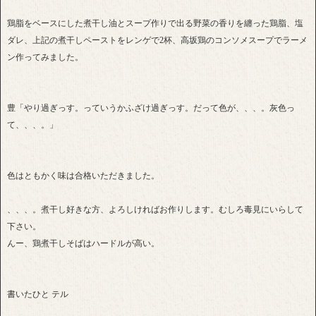
鶏脂をベースにした煮干し油とスープ作りで出る野菜の香りを纏った鶏脂、塩
ダレ、上記の煮干しペーストをレンゲで2杯、高坂鶏のコンソメスープでラーメ
ン作ってみました。
豊「やり過ぎっす。っていうかふざけ過ぎっす。だって色が、、、。灰色っ
て、、、。」
色はともかく味は合格いただきました。
、、、。煮干し好きな方、よろしければお作りします。むしろ毒見にいらして
下さい。
んー、鶏煮干しそばはハードルが高い。
書いたひと テル